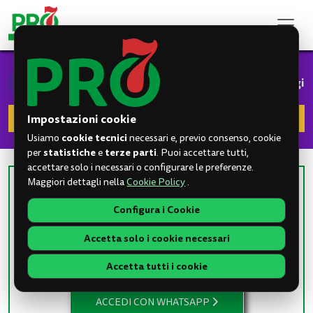
Scopri il PROgramma PROdigi
Impostazioni cookie
Scopri come funziona PROdigi
cookie tecnici
Usiamo
necessari e, previo consenso, cookie
statistiche
terze parti
per
e
. Puoi accettare tutti,
Accedi a PROdigi
accettare solo i necessari o configurare le preferenze.
Maggiori dettagli nella
Cookie Policy
.
CLICCA QUI
Configura i Cookie
ED ACCEDI VELOCEMENTE
TRAMITE WHATSAPP
Accetta solo i cookie necessari
Accetta tutti i cookie
ACCEDI CON WHATSAPP